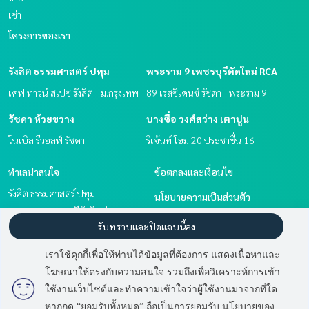
เช่า
โครงการของเรา
รังสิต ธรรมศาสตร์ ปทุม
พระราม 9 เพชรบุรีตัดใหม่ RCA
เคฟ ทาวน์ สเปซ รังสิต - ม.กรุงเทพ
89 เรสซิเดนซ์ รัชดา - พระราม 9
รัชดา ห้วยขวาง
บางซื่อ วงศ์สว่าง เตาปูน
โนเบิล รีวอลฟ์ รัชดา
รีเจ้นท์ โฮม 20 ประชาชื่น 16
ทำเลน่าสนใจ
ข้อตกลงและเงื่อนไข
รังสิต ธรรมศาสตร์ ปทุม
นโยบายความเป็นส่วนตัว
พระราม 9 เพชรบุรีตัดใหม่ RCA
เกี่ยวกับเรา
รับทราบและปิดแถบนี้ลง
บางซื่อ วงศ์สว่าง เตาปูน
รัชดา ห้วยขวาง
วิธีการฝากขาย-เช่า
เราใช้คุกกี้เพื่อให้ท่านได้ข้อมูลที่ต้องการ แสดงเนื้อหาและ
ติดต่อ
โฆษณาให้ตรงกับความสนใจ รวมถึงเพื่อวิเคราะห์การเข้า
ใช้งานเว็บไซต์และทำความเข้าใจว่าผู้ใช้งานมาจากที่ใด
หากกด “ยอมรับทั้งหมด” ถือเป็นการยอมรับ นโยบายของ