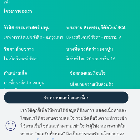
เช่า
โครงการของเรา
รังสิต ธรรมศาสตร์ ปทุม
พระราม 9 เพชรบุรีตัดใหม่ RCA
เคฟ ทาวน์ สเปซ รังสิต - ม.กรุงเทพ
89 เรสซิเดนซ์ รัชดา - พระราม 9
รัชดา ห้วยขวาง
บางซื่อ วงศ์สว่าง เตาปูน
โนเบิล รีวอลฟ์ รัชดา
รีเจ้นท์ โฮม 20 ประชาชื่น 16
ทำเลน่าสนใจ
ข้อตกลงและเงื่อนไข
บางซื่อ วงศ์สว่าง เตาปูน
นโยบายความเป็นส่วนตัว
รัชดา ห้วยขวาง
เกี่ยวกับเรา
รับทราบและปิดแถบนี้ลง
พระราม 9 เพชรบุรีตัดใหม่ RCA
รังสิต ธรรมศาสตร์ ปทุม
วิธีการฝากขาย-เช่า
เราใช้คุกกี้เพื่อให้ท่านได้ข้อมูลที่ต้องการ แสดงเนื้อหาและ
ติดต่อ
โฆษณาให้ตรงกับความสนใจ รวมถึงเพื่อวิเคราะห์การเข้า
มี
2
คนกำลังดูประกาศนี้
ใช้งานเว็บไซต์และทำความเข้าใจว่าผู้ใช้งานมาจากที่ใด
หากกด “ยอมรับทั้งหมด” ถือเป็นการยอมรับ นโยบายของ
ติดต่อสอบถาม