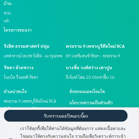
บ้าน
ขาย
เช่า
โครงการของเรา
รังสิต ธรรมศาสตร์ ปทุม
พระราม 9 เพชรบุรีตัดใหม่ RCA
เคฟ ทาวน์ สเปซ รังสิต - ม.กรุงเทพ
89 เรสซิเดนซ์ รัชดา - พระราม 9
รัชดา ห้วยขวาง
บางซื่อ วงศ์สว่าง เตาปูน
โนเบิล รีวอลฟ์ รัชดา
รีเจ้นท์ โฮม 20 ประชาชื่น 16
ทำเลน่าสนใจ
ข้อตกลงและเงื่อนไข
พระราม 9 เพชรบุรีตัดใหม่ RCA
นโยบายความเป็นส่วนตัว
รังสิต ธรรมศาสตร์ ปทุม
เกี่ยวกับเรา
รับทราบและปิดแถบนี้ลง
รัชดา ห้วยขวาง
บางซื่อ วงศ์สว่าง เตาปูน
วิธีการฝากขาย-เช่า
เราใช้คุกกี้เพื่อให้ท่านได้ข้อมูลที่ต้องการ แสดงเนื้อหาและ
ติดต่อ
โฆษณาให้ตรงกับความสนใจ รวมถึงเพื่อวิเคราะห์การเข้า