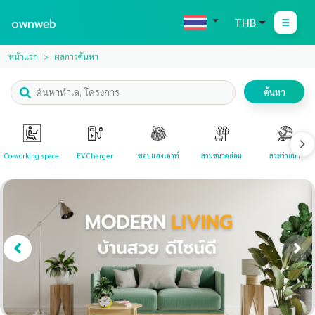
ownweb
THB
หน้าแรก
ผลการค้นหา
ค้นหา
Co-working space
EV Charger
ชอบแฮงเอาท์
สวนขนาดย่อม
สระว่ายน้ำ