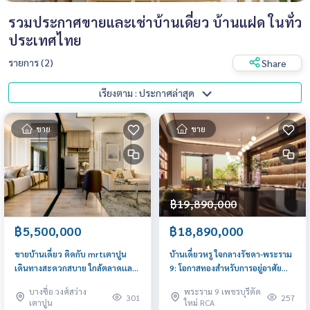
รวมประกาศขายและเช่าบ้านเดี่ยว บ้านแฝด ในทั่ว
ประเทศไทย
รายการ (2)
Share
เรียงตาม : ประกาศล่าสุด
ขาย
ขาย
฿19,890,000
฿5,500,000
฿18,890,000
ขายบ้านเดี่ยว ติดกับ mrtเตาปูน
บ้านเดี่ยวหรู ใจกลางรัชดา-พระราม
เดินทางสะดวกสบาย ใกล้ตลาดเเละ
9: โอกาสทองสำหรับการอยู่อาศัย
ชุมชน
ระดับพรีเมียม!
บางซื่อ วงศ์สว่าง
พระราม 9 เพชรบุรีตัด
301
257
เตาปูน
ใหม่ RCA