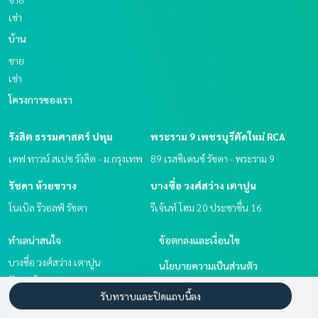
เช่า
บ้าน
ขาย
เช่า
โครงการของเรา
รังสิต ธรรมศาสตร์ ปทุม
พระราม 9 เพชรบุรีตัดใหม่ RCA
เคฟ ทาวน์ สเปซ รังสิต - ม.กรุงเทพ
89 เรสซิเดนซ์ รัชดา - พระราม 9
รัชดา ห้วยขวาง
บางซื่อ วงศ์สว่าง เตาปูน
โนเบิล รีวอลฟ์ รัชดา
รีเจ้นท์ โฮม 20 ประชาชื่น 16
ทำเลน่าสนใจ
ข้อตกลงและเงื่อนไข
บางซื่อ วงศ์สว่าง เตาปูน
นโยบายความเป็นส่วนตัว
รัชดา ห้วยขวาง
เกี่ยวกับเรา
รับทราบและปิดแถบนี้ลง
พระราม 9 เพชรบุรีตัดใหม่ RCA
รังสิต ธรรมศาสตร์ ปทุม
วิธีการฝากขาย-เช่า