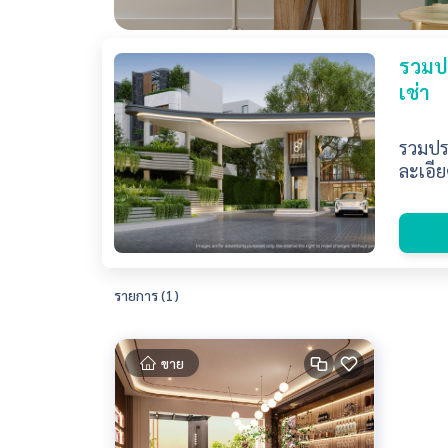
รวมปร
เช่า
รวมประ
ละเอีย
รายการ (1)
ขาย