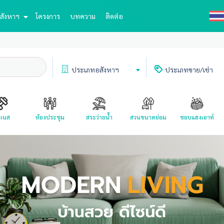
สังหาฯ
โครงการ
บทความ
ติดต่อ
ประเภท
อสังหาฯ
ประเภท
ขาย/เช่า
ตเนส
ห้องประชุม
สระว่ายน้ำ
สวนขนาดย่อม
ชอบแฮงเอาท์