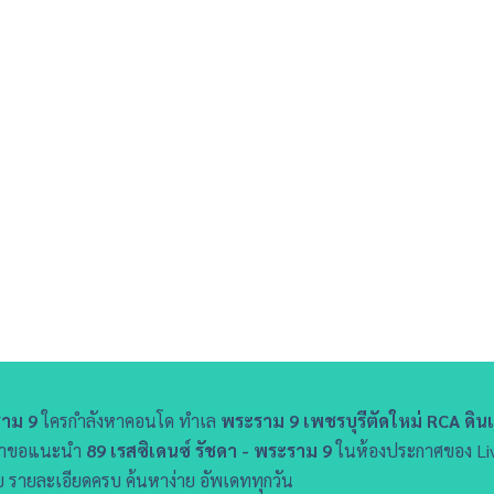
ราม 9
ใครกำลังหาคอนโด ทำเล
พระราม 9 เพชรบุรีตัดใหม่ RCA ดินแ
า เราขอแนะนำ
89 เรสซิเดนซ์ รัชดา - พระราม 9
ในห้องประกาศของ Livin
 รายละเอียดครบ ค้นหาง่าย อัพเดททุกวัน