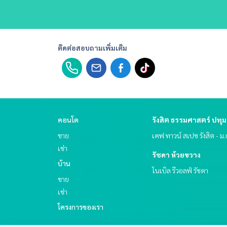
ติดต่อสอบถามเพิ่มเติม
คอนโด
รังสิต ธรรมศาสตร์ ปทุม
ขาย
เคฟ ทาวน์ สเปซ รังสิต - ม
เช่า
รัชดา ห้วยขวาง
บ้าน
โนเบิล รีวอลฟ์ รัชดา
ขาย
เช่า
โครงการของเรา