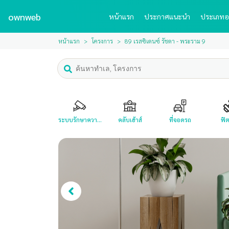
ownweb
หน้าแรก
ประกาศแนะนำ
ประเภทอ
หน้าแรก
โครงการ
89 เรสซิเดนซ์ รัชดา - พระราม 9
ระบบรักษาควา...
คลับเฮ้าส์
ที่จอดรถ
ฟิ