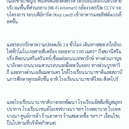
(แยกชาย/หญิง) พื้นที่จัดเลี้ยงสังสรรค์ ระบบอินเตอร์เน็ตไร้สาย
บริเวณพื้นที่ส่วนกลาง (Wi-Fi internet) กล้องวงจรปิด CCTV รอ
บโครงการ ระบบคีย์การ์ด (Key card) เข้าอาคารและลิฟต์แบบล็
อคชั้น
และระบบรักษาความปลอดภัย 24 ชั่วโมง เดินทางสะดวกใกล้รถ
ไฟฟ้าโมโนเรลสายสีเหลือง ระยะทาง 100 เมตร* ถึงสถานีศรีแ
บริ่ง ติดถนนศรีนครินทร์เชื่อมต่อถนนเทพารักษ์ ทางด่วนกาญจ
นาภิเษก (ถนนวงแหวนรอบนอกฝั่งตะวันออก) ทางด่วนบูรพาวิ
ถี และทางด่วนเฉลิมมหานคร ใกล้โรงเรียนนานาชาติและสถาบั
นการศึกษาทุกระดับชั้น อาทิ โรงเรียนนานาชาติไทย-สิงคโปร์
และโรงเรียนนานาชาติบางกอกพัฒนา โรงเรียนอัสสัมชัญสมุทร
ปราการ โรงเรียนเซนต์โยเซฟบางนา ฯลฯ โรงพยาบาล ไบเทค
บางนา ศูนย์การค้า ร้านอาหาร ร้านสะดวกซื้อ ฯลฯ (* เงื่อนไขเ
ป็นไปตามที่บริษัทกำหนด)