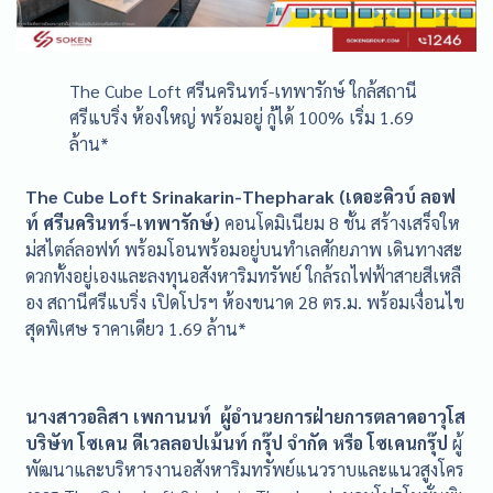
The Cube Loft ศรีนครินทร์-เทพารักษ์ ใกล้สถานี
ศรีแบริ่ง ห้องใหญ่ พร้อมอยู่ กู้ได้ 100% เริ่ม 1.69
ล้าน*
The Cube Loft Srinakarin-Thepharak (เดอะคิวบ์ ลอฟ
ท์ ศรีนครินทร์-เทพารักษ์)
คอนโดมิเนียม 8 ชั้น สร้างเสร็จให
ม่สไตล์ลอฟท์ พร้อมโอนพร้อมอยู่บนทำเลศักยภาพ เดินทางสะ
ดวกทั้งอยู่เองและลงทุนอสังหาริมทรัพย์ ใกล้รถไฟฟ้าสายสีเหลื
อง สถานีศรีแบริ่ง เปิดโปรฯ ห้องขนาด 28 ตร.ม. พร้อมเงื่อนไข
สุดพิเศษ ราคาเดียว 1.69 ล้าน*
นางสาวอลิสา เพกานนท์ ผู้อำนวยการฝ่ายการตลาดอาวุโส
บริษัท โซเคน ดีเวลลอปเม้นท์ กรุ๊ป จำกัด หรือ โซเคนกรุ๊ป
ผู้
พัฒนาและบริหารงานอสังหาริมทรัพย์แนวราบและแนวสูงโคร