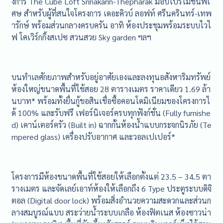
งการ The Cube Loft Srinakarin-Thepharak มอบโปรโมชั่นพิเ
ศษ สำหรับผู้ที่สนใจโครงการ เดอะคิวบ์ ลอฟท์ ศรีนครินทร์-เทพ
ารักษ์ พร้อมส่วนกลางครบครัน อาทิ ห้องประชุมพร้อมระบบไวไ
ฟ โคเวิร์กกิ้งสเปซ สวนสวย Sky garden ฯลฯ
บนทำเลศักยภาพสำหรับอยู่อาศัยเองและลงทุนอสังหาริมทรัพย์
ห้องใหญ่ขนาดพื้นที่ใช้สอย 28 ตารางเมตร ราคาเดียว 1.69 ล้า
นบาท* พร้อมทั้งยื่นกู้ขอสินเชื่อซื้อคอนโดมิเนียมของโครงการไ
ด้ 100% และรับฟรี เฟอร์นิเจอร์ครบทุกฟังก์ชั่น (Fully furnishe
d) เคาน์เตอร์ครัว (Built in) ฉากกั้นห้องน้ำแบบกระจกนิรภัย (Te
mpered glass) เครื่องปรับอากาศ และวอลเปเปอร์*
โครงการมีห้องขนาดพื้นที่ใช้สอยให้เลือกตั้งแต่ 23.5 – 34.5 ตา
รางเมตร และจัดเลย์เอาท์ห้องให้เลือกถึง 6 Type ประตูระบบดิจิ
ตอล (Digital door lock) พร้อมสิ่งอำนวยความสะดวกและส่วนก
ลางสมบูรณ์แบบ สระว่ายน้ำระบบเกลือ ห้องฟิตเนส ห้องซาวน่า