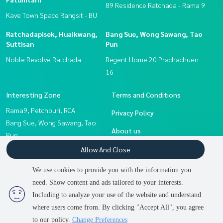
89 Residence Ratchada - Rama 9
Kave Town Space Rangsit - BU
Ratchadapisek, Huaikwang,
Bang Sue, Wong Sawang, Tao
Suttisan
Pun
Noble Revolve Ratchada
Regent Home 20 Prachachuen
16
Interesting Zone
Terms and Conditions
Rama9, Petchburi, RCA
Privacy Policy
Bang Sue, Wong Sawang, Tao
About us
Pun
Rangsit, Thammasat,
How to sale-rent
Allow And Close
Patumtani
Contact
We use cookies to provide you with the information you
Ratchadapisek, Huaikwang,
need. Show content and ads tailored to your interests.
Suttisan
Including to analyze your use of the website and understand
where users come from. By clicking "Accept All", you agree
Power by
Livinginsider.com
to our policy.
Change Preferences