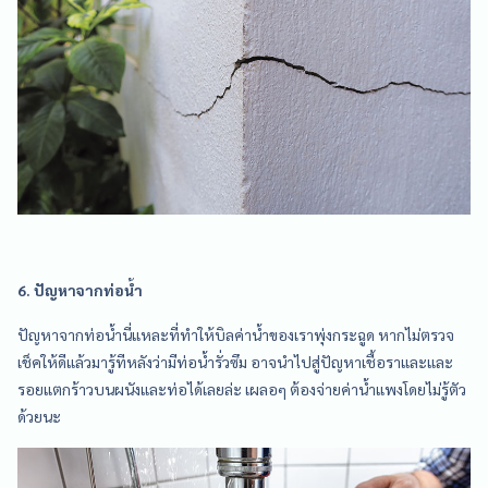
6. ปัญหาจากท่อน้ำ
ปัญหาจากท่อน้ำนี่แหละที่ทำให้บิลค่าน้ำของเราพุ่งกระฉูด หากไม่ตรวจ
เช็คให้ดีแล้วมารู้ทีหลังว่ามีท่อน้ำรั่วซึม อาจนำไปสู่ปัญหาเชื้อราและและ
รอยแตกร้าวบนผนังและท่อได้เลยล่ะ เผลอๆ ต้องจ่ายค่าน้ำแพงโดยไม่รู้ตัว
ด้วยนะ